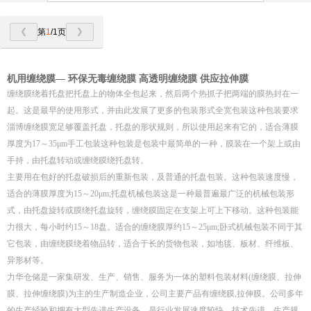
第
1
/1页
机用缠绕膜— 环保无毒缠绕膜 高透明缠绕膜 供应拉伸膜
缠绕膜绕着托盘把托盘上的物体全包起来，然后两个热抓子把两端的膜热封在一
起。这是最早的使用形式，并由此发展了更多的包装形式全宽包装这种包装要求
淄博缠绕膜宽足够覆盖托盘，托盘的形状规则，所以使用起来有它的，适合薄膜
厚度为17～35μm手工包装这种包装是包装中最简单的一种，膜装在一个架上或由
手持，由托盘转动或缠绕膜绕托盘转。
主要用在包好的托盘破损后的重新包装，及普通的托盘包装。这种包装速度慢，
适合的薄膜厚度为15～20μm;托盘机械包装这是一种最普遍最广泛的机械包装形
式，由托盘旋转或膜绕托盘旋转，缠绕膜固定在支架上可上下移动。这种包装能
力很大，每小时约15～18盘。适合的缠绕膜厚约15～25μm;卧式机械包装不同于其
它包装，由缠绕膜绕着物品转，适合于长的货物包装，如地毯、板材、纤维板、
异形材等。
力华仓储是一家集研发、生产、销售、服务为一体的塑料包装材料(缠绕膜、拉伸
膜、拉伸缠绕膜)为主的生产制造企业，公司主要产品有缠绕膜,拉伸膜。公司多年
的生产经验和拥有大型先进生产设备，是行业发展速度较快、技术先进、生产规