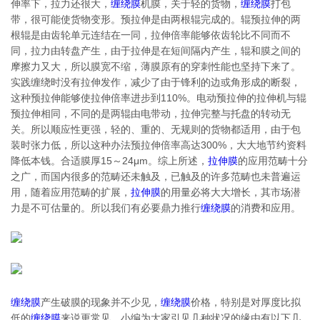
伸率下，拉力还很大，
缠绕膜
机膜，关于轻的货物，
缠绕膜
打包
带，很可能使货物变形。预拉伸是由两根辊完成的。辊预拉伸的两
根辊是由齿轮单元连结在一同，拉伸倍率能够依齿轮比不同而不
同，拉力由转盘产生，由于拉伸是在短间隔内产生，辊和膜之间的
摩擦力又大，所以膜宽不缩，薄膜原有的穿刺性能也坚持下来了。
实践缠绕时没有拉伸发作，减少了由于锋利的边或角形成的断裂，
这种预拉伸能够使拉伸倍率进步到110%。电动预拉伸的拉伸机与辊
预拉伸相同，不同的是两辊由电带动，拉伸完整与托盘的转动无
关。所以顺应性更强，轻的、重的、无规则的货物都适用，由于包
装时张力低，所以这种办法预拉伸倍率高达300%，大大地节约资料
降低本钱。合适膜厚15～24μm。综上所述，
拉伸膜
的应用范畴十分
之广，而国内很多的范畴还未触及，已触及的许多范畴也未普遍运
用，随着应用范畴的扩展，
拉伸膜
的用量必将大大增长，其市场潜
力是不可估量的。所以我们有必要鼎力推行
缠绕膜
的消费和应用。
缠绕膜
产生破膜的现象并不少见，
缠绕膜
价格，特别是对厚度比拟
低的
缠绕膜
来说更常见。小编为大家引见几种状况的缘由有以下几