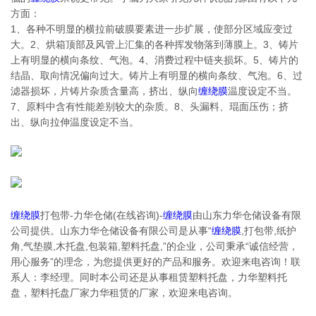
方面：
1、各种不明显的横拉前破膜要素进一步扩展，使部分区域应变过
大。2、烘箱顶部及风管上汇集的各种挥发物落到薄膜上。3、铸片
上有明显的横向条纹、气泡。4、消费过程中链夹损坏。5、铸片的
结晶、取向情况偏向过大。铸片上有明显的横向条纹、气泡。6、过
滤器损坏，片铸片杂质含量高，挤出、纵向
缠绕膜
温度设定不当。
7、原料中含有性能差别较大的杂质。8、头漏料、琨面压伤；挤
出、纵向拉伸温度设定不当。
缠绕膜
打包带-力华仓储(在线咨询)-
缠绕膜
由山东力华仓储设备有限
公司提供。山东力华仓储设备有限公司是从事“
缠绕膜
,打包带,纸护
角,气垫膜,木托盘,包装箱,塑料托盘,”的企业，公司秉承“诚信经营，
用心服务”的理念，为您提供更好的产品和服务。欢迎来电咨询！联
系人：李经理。同时本公司还是从事租赁塑料托盘，力华塑料托
盘，塑料托盘厂家力华租赁的厂家，欢迎来电咨询。