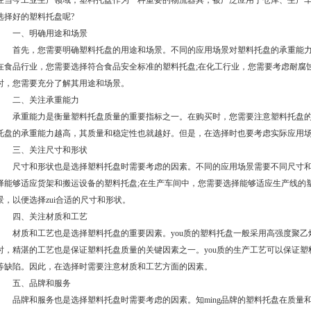
在当今工业生产领域，塑料托盘作为一种重要的物流器具，被广泛应用于仓库、生产
选择好的塑料托盘呢?
一、明确用途和场景
首先，您需要明确塑料托盘的用途和场景。不同的应用场景对塑料托盘的承重能力
在食品行业，您需要选择符合食品安全标准的塑料托盘;在化工行业，您需要考虑耐腐
时，您需要充分了解其用途和场景。
二、关注承重能力
承重能力是衡量塑料托盘质量的重要指标之一。在购买时，您需要注意塑料托盘的
托盘的承重能力越高，其质量和稳定性也就越好。但是，在选择时也要考虑实际应用
三、关注尺寸和形状
尺寸和形状也是选择塑料托盘时需要考虑的因素。不同的应用场景需要不同尺寸和
择能够适应货架和搬运设备的塑料托盘;在生产车间中，您需要选择能够适应生产线的
景，以便选择zui合适的尺寸和形状。
四、关注材质和工艺
材质和工艺也是选择塑料托盘的重要因素。you质的塑料托盘一般采用高强度聚乙
时，精湛的工艺也是保证塑料托盘质量的关键因素之一。you质的生产工艺可以保证塑
等缺陷。因此，在选择时需要注意材质和工艺方面的因素。
五、品牌和服务
品牌和服务也是选择塑料托盘时需要考虑的因素。知ming品牌的塑料托盘在质量