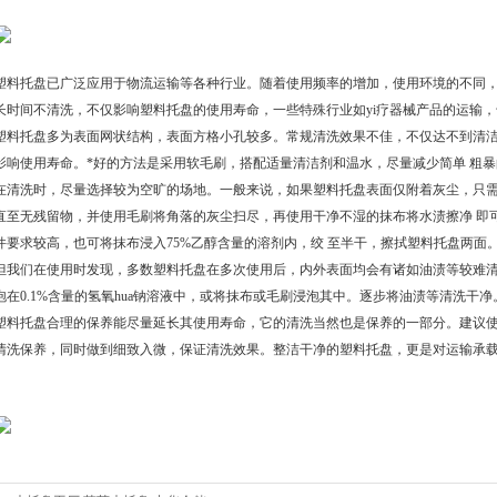
塑料托盘已广泛应用于物流运输等各种行业。随着使用频率的增加，使用环境的不同，
长时间不清洗，不仅影响塑料托盘的使用寿命，一些特殊行业如yi疗器械产品的运输
塑料托盘多为表面网状结构，表面方格小孔较多。常规清洗效果不佳，不仅达不到清
影响使用寿命。*好的方法是采用软毛刷，搭配适量清洁剂和温水，尽量减少简单 粗
在清洗时，尽量选择较为空旷的场地。一般来说，如果塑料托盘表面仅附着灰尘，只需
直至无残留物，并使用毛刷将角落的灰尘扫尽，再使用干净不湿的抹布将水渍擦净 即
件要求较高，也可将抹布浸入75%乙醇含量的溶剂内，绞 至半干，擦拭塑料托盘两
但我们在使用时发现，多数塑料托盘在多次使用后，内外表面均会有诸如油渍等较难清
泡在0.1%含量的氢氧hua钠溶液中，或将抹布或毛刷浸泡其中。逐步将油渍等清
塑料托盘合理的保养能尽量延长其使用寿命，它的清洗当然也是保养的一部分。建议
清洗保养，同时做到细致入微，保证清洗效果。整洁干净的塑料托盘，更是对运输承