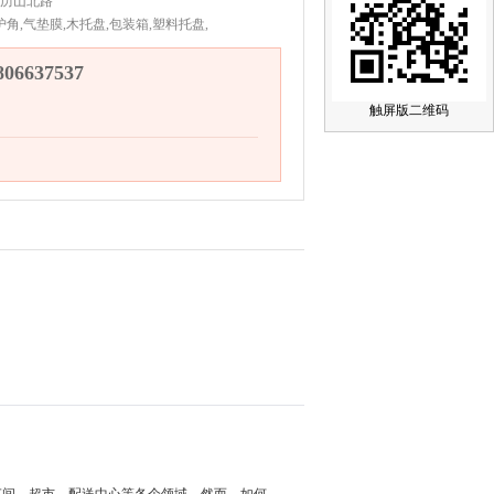
历山北路
护角,气垫膜,木托盘,包装箱,塑料托盘,
6637537
触屏版二维码