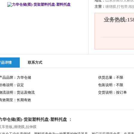
地址：
山东济南市天桥区
主营：
缠绕膜,打包带,纸
业务热线:1580
产品详情
联系方式
产品品牌：力华仓储
供货总量：不限
价格说明：议定
包装说明：不限
物流说明：货运及物流
交货说明：按订单
有效期至：长期有效
力华仓储(图)-货架塑料托盘-塑料托盘 ：
,
,
叉车垫板
缠绕膜
拉伸膜