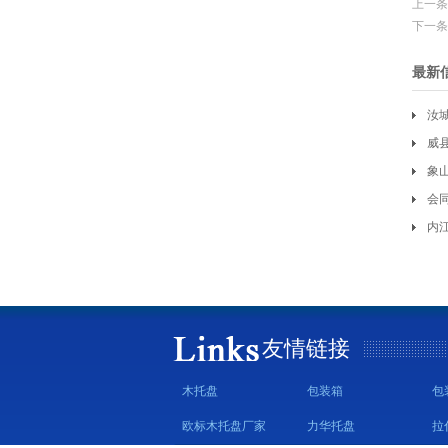
上一条
下一条
最新
汝
威
象
会
内
友情链接
木托盘
包装箱
包
欧标木托盘厂家
力华托盘
拉