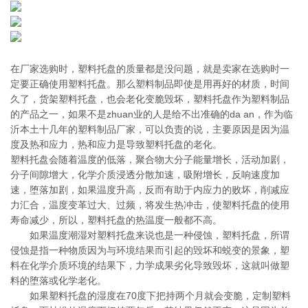
在厂家选购时，塑料托盘的质量都是没问题，就是卖家在选购时一
定要正确使用塑料托盘。那么塑料制品即使是用再好的材质，时间
久了，货架塑料托盘，也会老化变脆毁坏，塑料托盘作为塑料制品
的产品之一，如果不是zhuan业的人是给不出准确的da an，作为临
沂本土十几年的塑料制品厂家，可以负责的说，主要原因是因为温
度及热和应力，热和应力是导致塑料托盘的老化。
塑料托盘会随着温度的低落，聚合物大分子能量增长，活动加剧，
分子间隙增大，化学介质浸透分散加速，吸附增长，反响速度加
速，堕落加剧，如果温度升高，反而有助于内应力的败坏，削减应
力汇合，温度变革过大、过频，将发生热冲击，使塑料托盘的使用
寿命减少，所以，塑料托盘的热温度一般都不高。
如果温度潮湿对塑料托盘来说也是一种侵蚀，塑料托盘，所谓
侵蚀是指一种物质因为与环境结果而引起的毁坏和蜕变的景象，塑
料在化学介质环境的结果下，力学成果劣化导致毁坏，这就叫做塑
料的堕落或化学老化。
如果塑料托盘的湿度在70度下把持两个月就会变脆，定制塑料