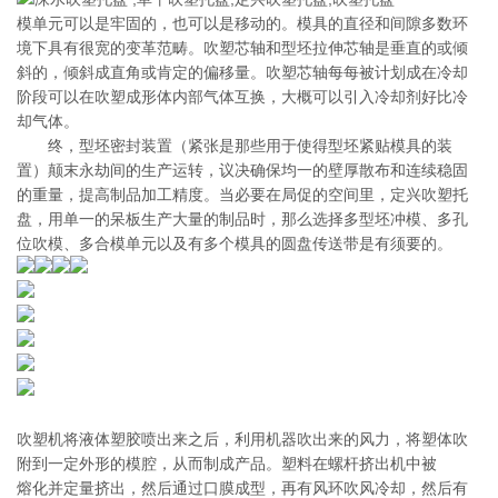
模单元可以是牢固的，也可以是移动的。模具的直径和间隙多数环
境下具有很宽的变革范畴。吹塑芯轴和型坯拉伸芯轴是垂直的或倾
斜的，倾斜成直角或肯定的偏移量。吹塑芯轴每每被计划成在冷却
阶段可以在吹塑成形体内部气体互换，大概可以引入冷却剂好比冷
却气体。
终，型坯密封装置（紧张是那些用于使得型坯紧贴模具的装
置）颠末永劫间的生产运转，议决确保均一的壁厚散布和连续稳固
的重量，提高制品加工精度。当必要在局促的空间里，定兴吹塑托
盘，用单一的呆板生产大量的制品时，那么选择多型坯冲模、多孔
位吹模、多合模单元以及有多个模具的圆盘传送带是有须要的。
吹塑机将液体塑胶喷出来之后，利用机器吹出来的风力，将塑体吹
附到一定外形的模腔，从而制成产品。塑料在螺杆挤出机中被
熔化并定量挤出，然后通过口膜成型，再有风环吹风冷却，然后有