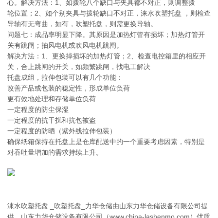
心。解决方法：1、如拨轮八个缺口与夹具都不对正，则调整拨
轮位置；2、如个别夹具与拨轮缺口不对正，涞水吹塑托盘 ，则检查
导轴有无弯曲，如有，吹塑托盘，则需更换导轴。
问题七：成品率明显下降。其原因是加热灯管有损坏；加热灯管开
关有跳闸；抽风电机或吹风电机跳闸。
解决方法：1、更换掉损坏的加热灯管；2、检查电控箱里的相应开
关，合上跳闸的开关，如频繁跳闸，找电工解决
托盘成组，拉伸包装可以有几个功能：
改善产品或包装的稳定性，形成单位负荷
更有效地处理和存储单位负荷
一定程度的防尘保湿
一定程度的抗干扰和抗包被盗
一定程度的防晒（紫外线拉伸包装）
确保纸箱保持在托盘上是仓库配送中的一个重要考虑因素，特别是
对吞吐量增加的需求持续上升。
涞水吹塑托盘 _吹塑托盘_力华仓储由山东力华仓储设备有限公司提
供。山东力华仓储设备有限公司（www.china-lashenmo.com）优质