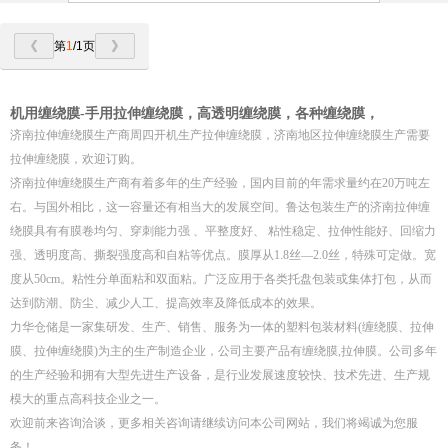
第
1
/1页
机用缠绕膜-手用拉伸缠绕膜，高透明缠绕膜，各种缠绕膜，
济南拉伸缠绕膜生产商周四开机生产拉伸缠绕膜，济南地区拉伸缠绕膜生产需要
拉伸缠绕膜，欢迎订购。
济南拉伸缠绕膜生产商有着多年的生产经验，国内目前的年需求量约在20万吨左
右。与国外相比，这一容量还有相当大的发展空间。鲁达包装生产的济南拉伸缠
绕膜具有有膜卷均匀、穿刺能力强 、平整度好、 粘性稳定、拉伸性能好、回缩力
强、透明度高、撕裂强度高和自粘等优点。膜厚从1.8丝—2.0丝，特殊可定做。宽
度从50cm。粘性分单面粘和双面粘。广泛应用于各类托盘包装或集体打包，从而
达到防潮、防尘、减少人工、提高效率及降低成本的效果。
力华仓储是一家集研发、生产、销售、服务为一体的塑料包装材料(缠绕膜、拉伸
膜、拉伸缠绕膜)为主的生产制造企业，公司主要产品有缠绕膜,拉伸膜。公司多年
的生产经验和拥有大型先进生产设备，是行业发展速度较快、技术先进、生产规
模大的重点高科技企业之一。
欢迎前来咨询洽谈，更多相关咨询请继续访问本公司网站，我们将竭诚为您服
务！