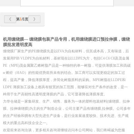
第
1
/1页
机用缠绕膜— 缠绕膜包装产品专用，机用缠绕膜进口预拉伸膜，缠绕
膜批发透明度高
缠绕膜厂家生产的PE缠绕膜先是以EVA为自粘材料，但其成本高，又有味道，后
发展用PIB VLDPE为自粘材料，基材现在以LLDPE为方，包括C4 C6 C8及茂金属
PE（MPE)茂金属聚乙烯树脂产品是一种独特的单一树脂，可提供薄膜加工和高碳
α 烯烃（HAO）的性能优势前所未有的结合。加工商可以实现更稳定的加工过
程，提高产量，降低薄膜厚度，并简化树脂原料的采购。MPE树脂在LLDPE和
LDPE 薄膜加工设备上都具有较宽的加工范围，能够应对生产条件的改变，是一
种用于生产高韧性高透明度薄膜的产品，它可显著降低薄膜厚度。
力华仓储是一家集研发、生产、销售、服务为一体的塑料包装材料(缠绕膜、拉伸
膜、拉伸缠绕膜)为主的生产制造企业，公司主要产品有缠绕膜,拉伸膜。公司多年
的生产经验和拥有大型先进生产设备，是行业发展速度较快、技术先进、生产规
模大的重点高科技企业之一。
欢迎前来咨询洽谈，更多相关咨询请继续访问本公司网站，我们将竭诚为您服